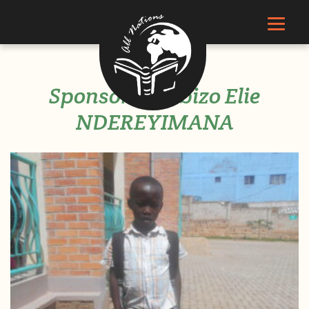
Sponsor Gisubizo Elie
NDEREYIMANA