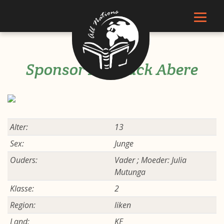
Sponsor Meshack Abere
Alter:
13
Sex:
Junge
Ouders:
Vader ; Moeder: Julia
Mutunga
Klasse:
2
Region:
liken
Land:
KE