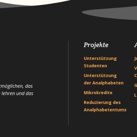
Projekte
Unterstützung
J
Studenten
V
Unterstützung
C
der Analphabeten
G
ermöglichen, das
Mikrokredite
u lehren und das
L
Reduzierung des
Analphabetentums